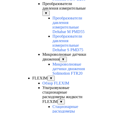
Преобразователи
давления измерительные
▼
Преобразователи
давления
измерительные
Deltabar M PMD55
Преобразователи
давления
измерительные
Deltabar S PMD75
Микроволновые датчики
движения
▼
Микроволновые
датчики движения
Solimotion FTR20
FLEXIM
▼
Обзор FLEXIM
Ультразвуковые
стационарные
расходомеры жидкости
FLEXIM
▼
Cтационарные
расходомеры