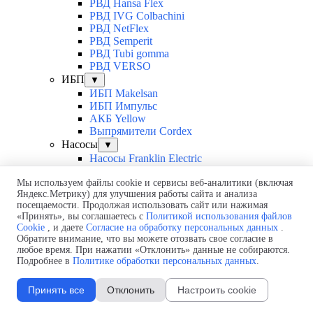
РВД Hansa Flex
РВД IVG Colbachini
РВД NetFlex
РВД Semperit
РВД Tubi gomma
РВД VERSO
ИБП
▼
ИБП Makelsan
ИБП Импульс
АКБ Yellow
Выпрямители Cordex
Насосы
▼
Насосы Franklin Electric
Насосы Grundfos
Мы используем файлы cookie и сервисы веб-аналитики (включая
Насосы Linas
Яндекс.Метрику) для улучшения работы сайта и анализа
Насосы Pedrollo
посещаемости. Продолжая использовать сайт или нажимая
Насосы Waterstry
«Принять», вы соглашаетесь с
Политикой использования файлов
Каталоги
▼
Cookie
, и даете
Согласие на обработку персональных данных
.
Каталоги ЭМИС
Обратите внимание, что вы можете отозвать свое согласие в
Каталоги КТМ
любое время. При нажатии «Отклонить» данные не собираются.
Каталоги FLEXIM
Подробнее в
Политике обработки персональных данных
.
Каталоги KROHNE
Каталоги Endress-Hauser
Принять все
Отклонить
Настроить cookie
Доставка
Стоимость