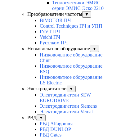
Теплосчетчики ЭМИС
серии ЭМИС-Эско 2210
Преобразователи частоты
▼
BiMOTOR ПЧ
Control Techniques ПЧ и УПП
INVT ПЧ
Veichi ПЧ
Русэлком ПЧ
Низковольтное оборудование
▼
Низковольтное оборудование
Chint
Низковольтное оборудование
ESQ
Низковольтное оборудование
LS Electric
Электродвигатели
▼
Электродвигатели SEW
EURODRIVE
Электродвигатели Siemens
Электродвигатели Vemat
РВД
▼
РВД Alfagomma
РВД DUNLOP
РВД Gates