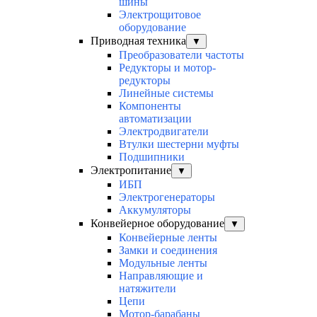
шины
Электрощитовое
оборудование
Приводная техника
▼
Преобразователи частоты
Редукторы и мотор-
редукторы
Линейные системы
Компоненты
автоматизации
Электродвигатели
Втулки шестерни муфты
Подшипники
Электропитание
▼
ИБП
Электрогенераторы
Аккумуляторы
Конвейерное оборудование
▼
Конвейерные ленты
Замки и соединения
Модульные ленты
Направляющие и
натяжители
Цепи
Мотор-барабаны