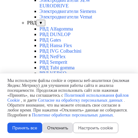
Электродвигатели SEW
EURODRIVE
Электродвигатели Siemens
Электродвигатели Vemat
РВД
▼
РВД Alfagomma
РВД DUNLOP
РВД Gates
РВД Hansa Flex
РВД IVG Colbachini
РВД NetFlex
РВД Semperit
РВД Tubi gomma
РВД VERSO
ИБП
▼
Мы используем файлы cookie и сервисы веб-аналитики (включая
ИБП Makelsan
Яндекс.Метрику) для улучшения работы сайта и анализа
посещаемости. Продолжая использовать сайт или нажимая
ИБП Импульс
«Принять», вы соглашаетесь с
Политикой использования файлов
АКБ Yellow
Cookie
, и даете
Согласие на обработку персональных данных
.
Выпрямители Cordex
Обратите внимание, что вы можете отозвать свое согласие в
Насосы
▼
любое время. При нажатии «Отклонить» данные не собираются.
Насосы Franklin Electric
Подробнее в
Политике обработки персональных данных
.
Насосы Grundfos
Насосы Linas
Принять все
Отклонить
Настроить cookie
Насосы Pedrollo
Насосы Waterstry