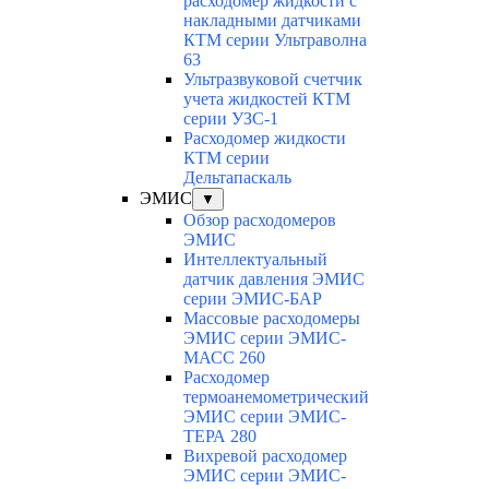
расходомер жидкости с
накладными датчиками
КТМ серии Ультраволна
63
Ультразвуковой счетчик
учета жидкостей КТМ
серии УЗС-1
Расходомер жидкости
КТМ серии
Дельтапаскаль
ЭМИС
▼
Обзор расходомеров
ЭМИС
Интеллектуальный
датчик давления ЭМИС
серии ЭМИС-БАР
Массовые расходомеры
ЭМИС серии ЭМИС-
МАСС 260
Расходомер
термоанемометрический
ЭМИС серии ЭМИС-
ТЕРА 280
Вихревой расходомер
ЭМИС серии ЭМИС-